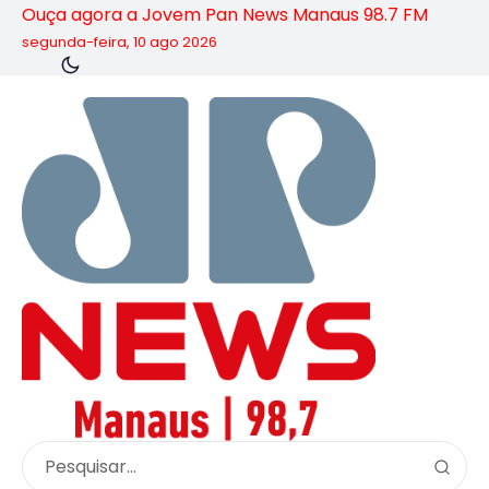
Ouça agora a Jovem Pan News Manaus 98.7 FM
segunda-feira, 10 ago 2026