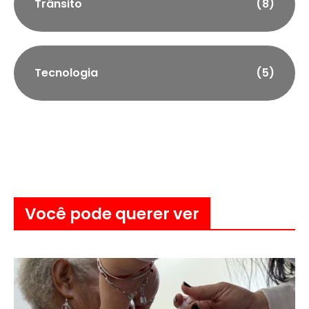
Trânsito
(8)
Tecnologia
(5)
Você pode querer ver