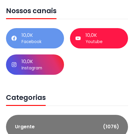
Nossos canais
10,0K
10,0K
Facebook
Youtube
10,0K
Instagram
Categorias
Urgente
(1076)