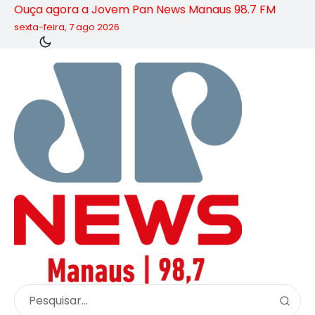
Ouça agora a Jovem Pan News Manaus 98.7 FM
sexta-feira, 7 ago 2026