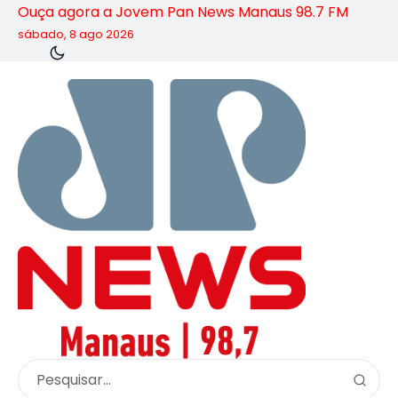
Ouça agora a Jovem Pan News Manaus 98.7 FM
sábado, 8 ago 2026