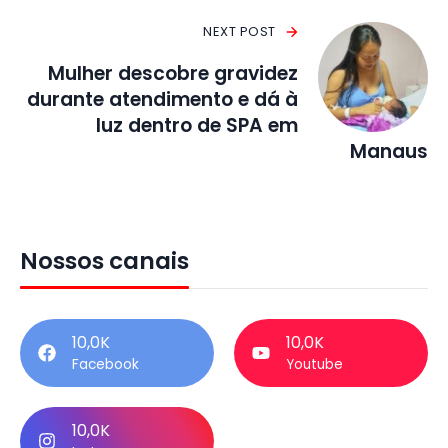
NEXT POST
Mulher descobre gravidez
durante atendimento e dá à
luz dentro de SPA em
Manaus
Nossos canais
10,0K
10,0K
Facebook
Youtube
10,0K