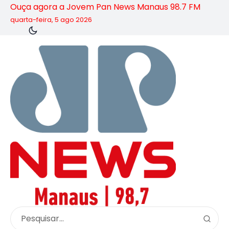
Ouça agora a Jovem Pan News Manaus 98.7 FM
quarta-feira, 5 ago 2026