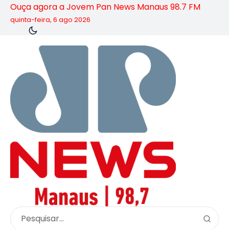
Ouça agora a Jovem Pan News Manaus 98.7 FM
quinta-feira, 6 ago 2026