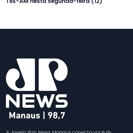
TRE-AM nesta segunda-feira (12)
A
Jovem Pan News Manaus
conecta você às