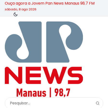
Ouça agora a Jovem Pan News Manaus 98.7 FM
sábado, 8 ago 2026