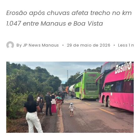
Erosão após chuvas afeta trecho no km
1.047 entre Manaus e Boa Vista
By
JP News Manaus
29 de maio de 2026
Less 1 mi