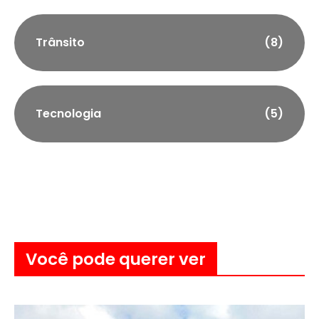
Trânsito
(8)
Tecnologia
(5)
Você pode querer ver