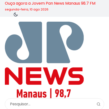
Ouça agora a Jovem Pan News Manaus 98.7 FM
segunda-feira, 10 ago 2026