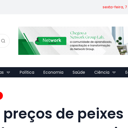
sexta-feira, 
as
Política
Economia
Saúde
Ciência
E
 preços de peixes