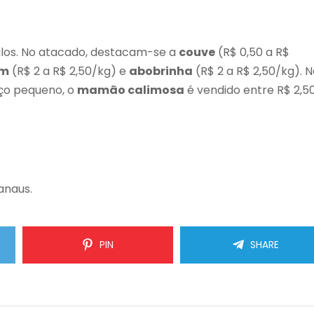
ulos. No atacado, destacam-se a
couve
(R$ 0,50 a R$
um
(R$ 2 a R$ 2,50/kg) e
abobrinha
(R$ 2 a R$ 2,50/kg). 
o pequeno, o
mamão calimosa
é vendido entre R$ 2,5
anaus.
PIN
SHARE