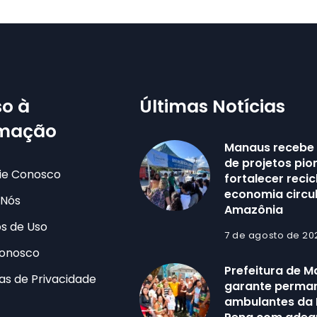
o à
Últimas Notícias
rmação
Manaus recebe
de projetos pio
ie Conosco
fortalecer reci
economia circu
 Nós
Amazônia
s de Uso
7 de agosto de 20
Conosco
Prefeitura de 
cas de Privacidade
garante perma
ambulantes da 