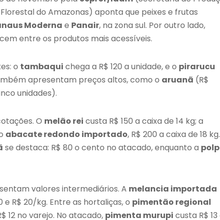
 Florestal do Amazonas) aponta que peixes e frutas
naus Moderna
e
Panair
, na zona sul. Por outro lado,
recem entre os produtos mais acessíveis.
xes: o
tambaqui
chega a R$ 120 a unidade, e o
pirarucu
 também apresentam preços altos, como o
aruanã
(R$
inco unidades).
 cotações. O
melão rei
custa R$ 150 a caixa de 14 kg; a
 o
abacate redondo importado
, R$ 200 a caixa de 18 kg.
ã
se destaca: R$ 80 o cento no atacado, enquanto a
pol
resentam valores intermediários. A
melancia importada
10 e R$ 20/kg. Entre as hortaliças, o
pimentão regional
R$ 12 no varejo. No atacado,
pimenta murupi
custa R$ 13