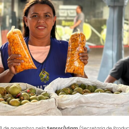
 18 de novembro pela
Sepror/Idam
(Secretaria de Produ