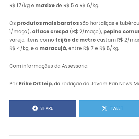
R$ 17/kg e
maxixe
de R$ 5 a R$ 6/kg.
Os
produtos mais baratos
são hortaliças e tubérc
1/maço),
alface crespa
(R$ 2/maço),
pepino com
varejo, itens como
feijão de metro
custam R$ 2/maç
R$ 4/kg, e o
maracujá
, entre R$ 7 e R$ 8/kg.
Com informações da Assessoria.
Por
Erike Ortteip
, da redação da Jovem Pan News M
SHARE
TWEET