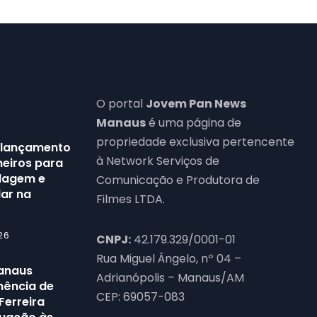
O portal
Jovem Pan News
Manaus
é uma página de
propriedade exclusiva pertencente
 lançamento
à Network Serviços de
neiros para
clagem e
Comunicação e Produtora de
lar na
Filmes LTDA.
26
CNPJ:
42.179.329/0001-01
Rua Miguel Ângelo, nº 04 –
Manaus
Adrianópolis – Manaus/AM
nência de
CEP: 69057-083
Ferreira