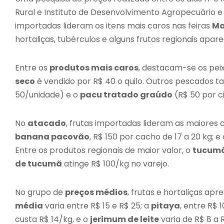
Rural e Instituto de Desenvolvimento Agropecuário e
importadas lideram os itens mais caros nas feiras
Ma
hortaliças, tubérculos e alguns frutos regionais apa
Entre os
produtos mais caros
, destacam-se os pei
seco
é vendido por R$ 40 o quilo. Outros pescados
50/unidade) e o
pacu tratado graúdo
(R$ 50 por c
No
atacado
, frutas importadas lideram as maiores
banana pacovão
, R$ 150 por cacho de 17 a 20 kg; e
Entre os produtos regionais de maior valor, o
tucum
de tucumã
atinge R$ 100/kg no varejo.
No grupo de
preços médios
, frutas e hortaliças ap
média
varia entre R$ 15 e R$ 25; a
pitaya
, entre R$ 
custa R$ 14/kg, e o
jerimum de leite
varia de R$ 8 a 