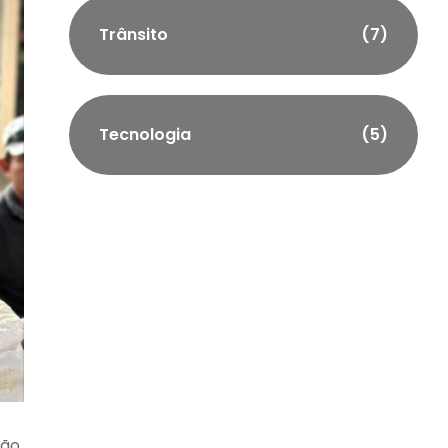
Trânsito
(7)
Tecnologia
(5)
ção