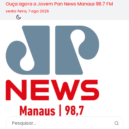
Ouça agora a Jovem Pan News Manaus 98.7 FM
sexta-feira, 7 ago 2026