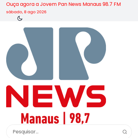
Ouça agora a Jovem Pan News Manaus 98.7 FM
sábado, 8 ago 2026