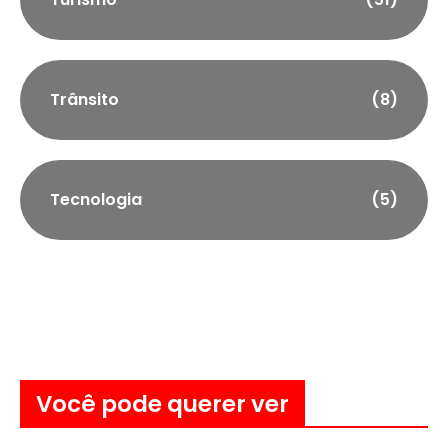
Trânsito
(8)
Tecnologia
(5)
Você pode querer ver