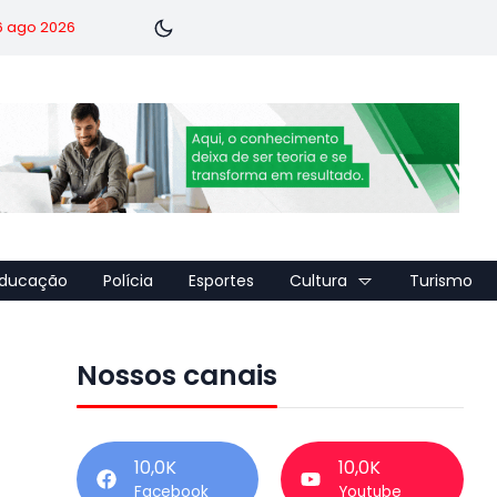
 6 ago 2026
ducação
Polícia
Esportes
Cultura
Turismo
Nossos canais
10,0K
10,0K
Facebook
Youtube