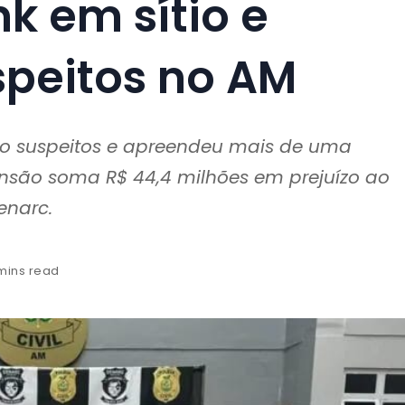
k em sítio e
speitos no AM
nco suspeitos e apreendeu mais de uma
nsão soma R$ 44,4 milhões em prejuízo ao
enarc.
 mins read