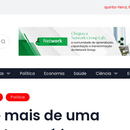
quinta-feira,
as
Política
Economia
Saúde
Ciência
E
Polícia
e mais de uma