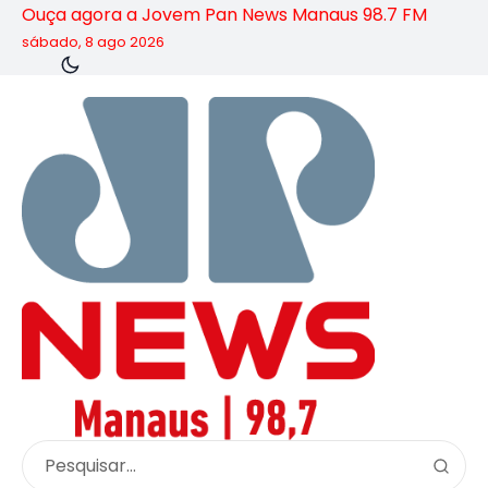
Ouça agora a Jovem Pan News Manaus 98.7 FM
sábado, 8 ago 2026