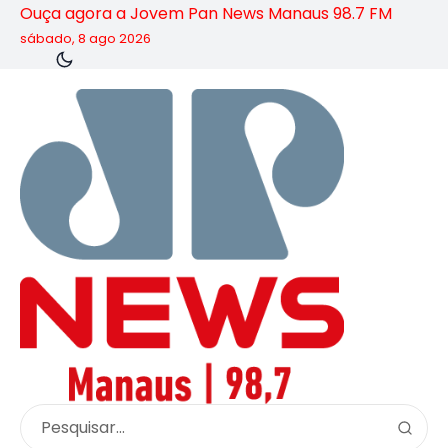
Ouça agora a Jovem Pan News Manaus 98.7 FM
sábado, 8 ago 2026