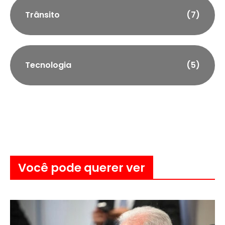
Trânsito
(7)
Tecnologia
(5)
Você pode querer ver