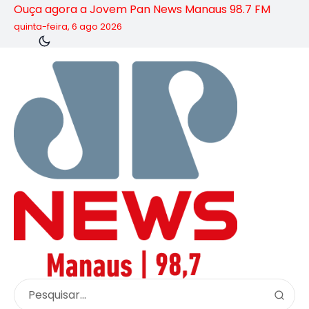
Ouça agora a Jovem Pan News Manaus 98.7 FM
quinta-feira, 6 ago 2026