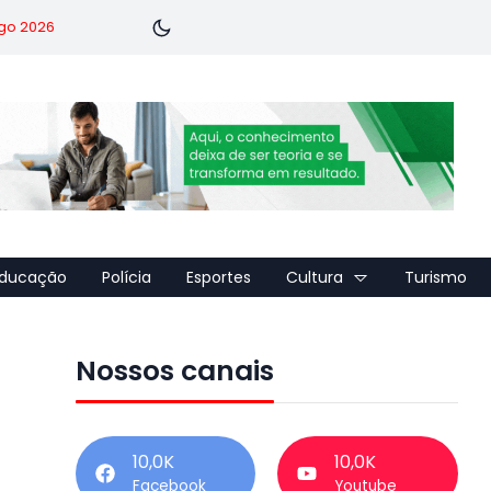
go 2026
ducação
Polícia
Esportes
Cultura
Turismo
Nossos canais
10,0K
10,0K
Facebook
Youtube