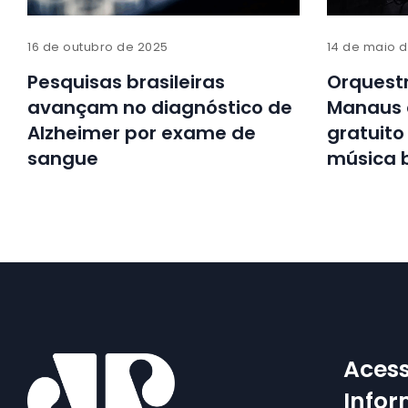
16 de outubro de 2025
14 de maio 
Pesquisas brasileiras
Orquest
avançam no diagnóstico de
Manaus 
Alzheimer por exame de
gratuito
sangue
música b
Acess
Info