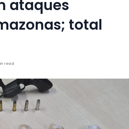
m ataques
mazonas; total
min read