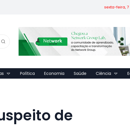
sexta-feira, 
as
Política
Economia
Saúde
Ciência
E
uspeito de