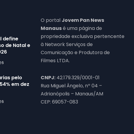
O portal
Jovem Pan News
Manaus
é uma página de
propriedade exclusiva pertencente
l define
à Network Serviços de
o de Natal e
026
Comunicação e Produtora de
Filmes LTDA.
26
rias pelo
CNPJ:
42.179.329/0001-01
54% em dez
Rua Miguel Ângelo, nº 04 –
Adrianópolis – Manaus/AM
CEP: 69057-083
26