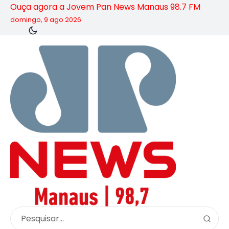
Ouça agora a Jovem Pan News Manaus 98.7 FM
domingo, 9 ago 2026