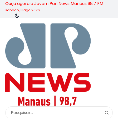
Ouça agora a Jovem Pan News Manaus 98.7 FM
sábado, 8 ago 2026