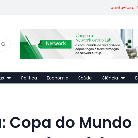
quinta-feira,
as
Política
Economia
Saúde
Ciência
E
u: Copa do Mundo