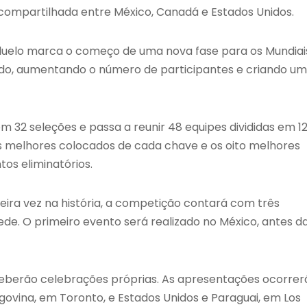
 compartilhada entre México, Canadá e Estados Unidos.
 duelo marca o começo de uma nova fase para os Mundiai
ado, aumentando o número de participantes e criando u
32 seleções e passa a reunir 48 equipes divididas em 1
is melhores colocados de cada chave e os oito melhores
os eliminatórios.
meira vez na história, a competição contará com três
ede. O primeiro evento será realizado no México, antes d
eberão celebrações próprias. As apresentações ocorrer
ovina, em Toronto, e Estados Unidos e Paraguai, em Los