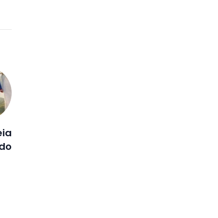
eia
do