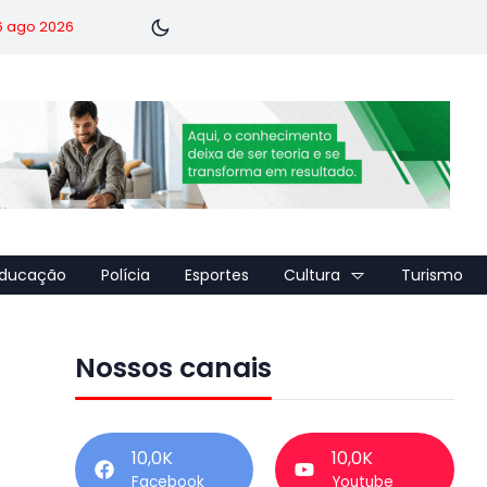
 6 ago 2026
ducação
Polícia
Esportes
Cultura
Turismo
Nossos canais
10,0K
10,0K
Facebook
Youtube