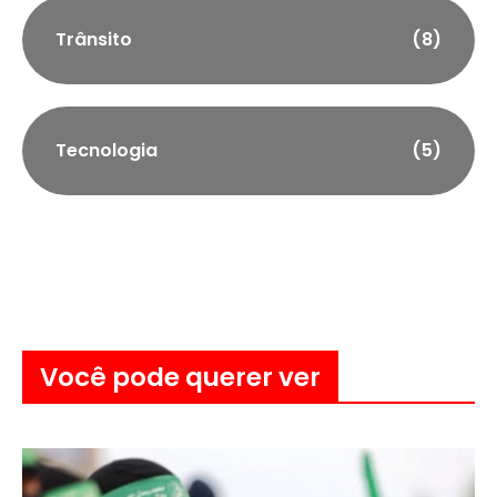
Trânsito
(8)
Tecnologia
(5)
Você pode querer ver