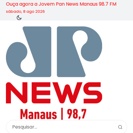
Ouça agora a Jovem Pan News Manaus 98.7 FM
sábado, 8 ago 2026