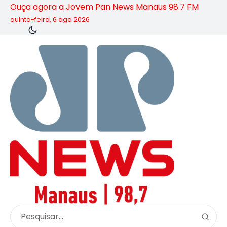
Ouça agora a Jovem Pan News Manaus 98.7 FM
quinta-feira, 6 ago 2026