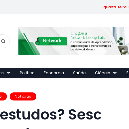
quarta-feira,
as
Política
Economia
Saúde
Ciência
E
o
Notícias
 estudos? Sesc