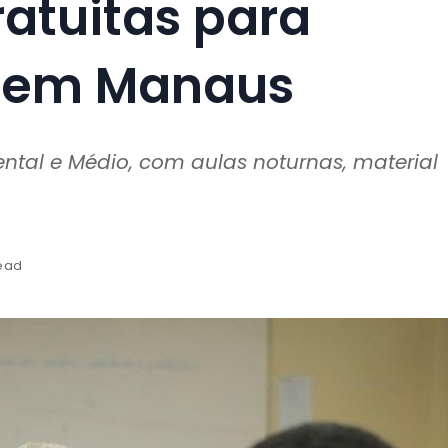
atuitas para
s em Manaus
tal e Médio, com aulas noturnas, material
read