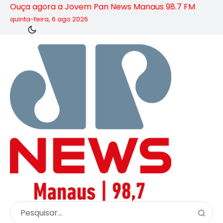
Ouça agora a Jovem Pan News Manaus 98.7 FM
quinta-feira, 6 ago 2026