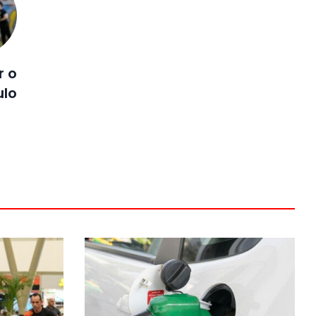
r o
ulo