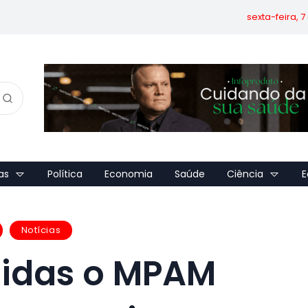
sexta-feira, 
as
Política
Economia
Saúde
Ciência
E
Notícias
didas o MPAM