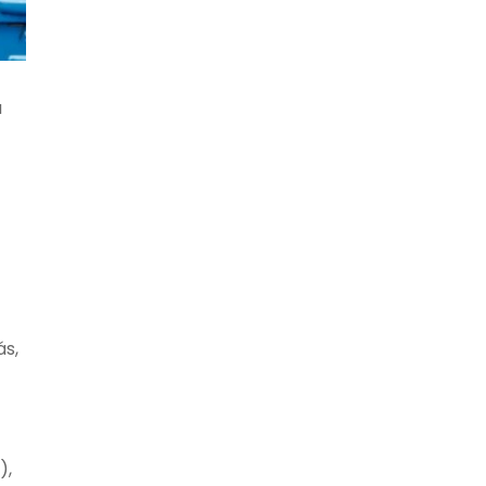
a
ás,
),