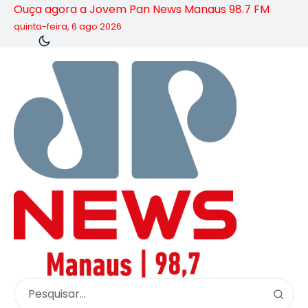
Ouça agora a Jovem Pan News Manaus 98.7 FM
quinta-feira, 6 ago 2026