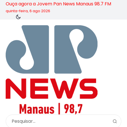
Ouça agora a Jovem Pan News Manaus 98.7 FM
quinta-feira, 6 ago 2026