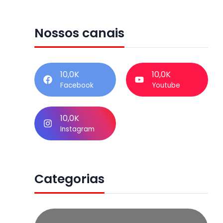
Nossos canais
10,0K
10,0K
Facebook
Youtube
10,0K
Instagram
Categorias