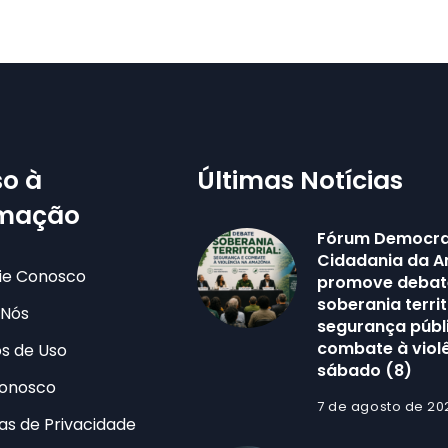
o à
Últimas Notícias
rmação
Fórum Democra
Cidadania da 
ie Conosco
promove debat
soberania territ
 Nós
segurança públ
combate à viol
s de Uso
sábado (8)
Conosco
7 de agosto de 20
cas de Privacidade