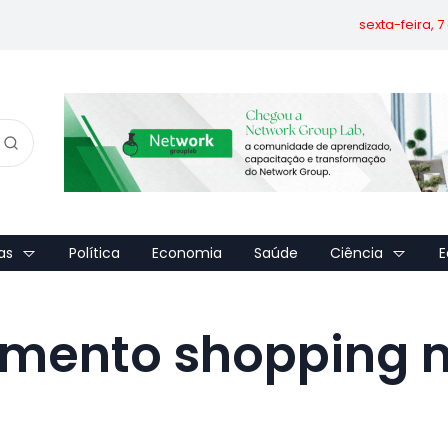
sexta-feira, 
as
Política
Economia
Saúde
Ciência
E
namento shopping