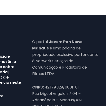
O portal
Jovem Pan News
Manaus
é uma página de
propriedade exclusiva pertencente
cia e
à Network Serviços de
Amazônia
e sobre
Comunicação e Produtora de
orial,
Filmes LTDA.
ica e
ência neste
CNPJ:
42.179.329/0001-01
Rua Miguel Ângelo, nº 04 –
26
Adrianópolis – Manaus/AM