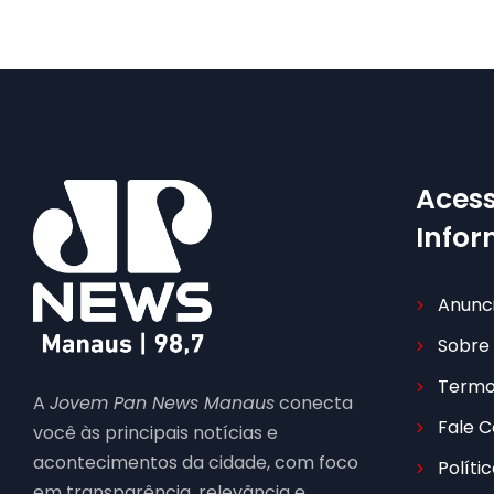
Acess
Info
Anunc
Sobre
Termo
A
Jovem Pan News Manaus
conecta
Fale 
você às principais notícias e
acontecimentos da cidade, com foco
Políti
em transparência, relevância e