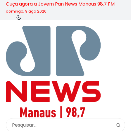
Ouça agora a Jovem Pan News Manaus 98.7 FM
domingo, 9 ago 2026