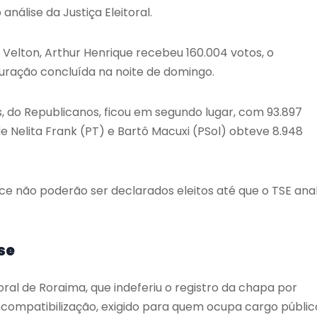
álise da Justiça Eleitoral.
Velton, Arthur Henrique recebeu 160.004 votos, o
puração concluída na noite de domingo.
 do Republicanos, ficou em segundo lugar, com 93.897
de Nelita Frank (PT) e Bartô Macuxi (PSol) obteve 8.948
ice não poderão ser declarados eleitos até que o TSE anal
se
oral de Roraima, que indeferiu o registro da chapa por
ncompatibilização, exigido para quem ocupa cargo públic