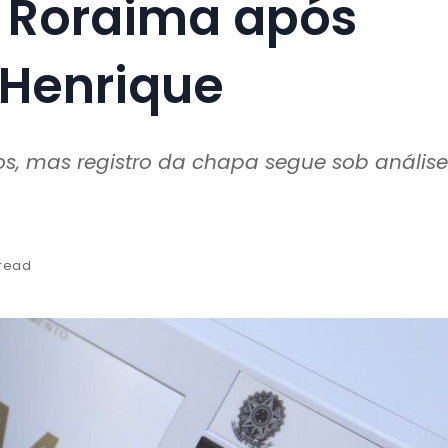
 Roraima após
r Henrique
s, mas registro da chapa segue sob análise
 read