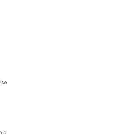
ise
o e