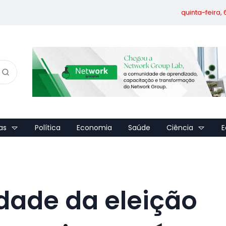
quinta-feira,
as
Política
Economia
Saúde
Ciência
E
idade da eleição