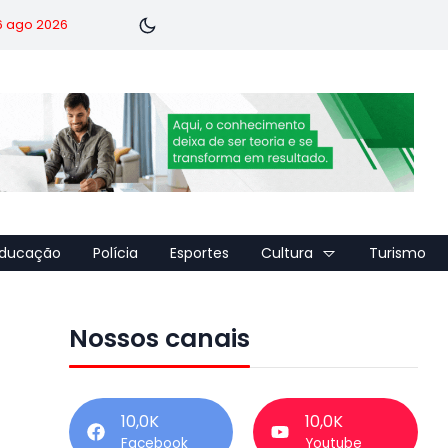
 6 ago 2026
ducação
Polícia
Esportes
Cultura
Turismo
Nossos canais
10,0K
10,0K
Facebook
Youtube