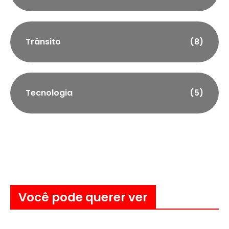
Trânsito
(8)
Tecnologia
(5)
Você pode querer ver