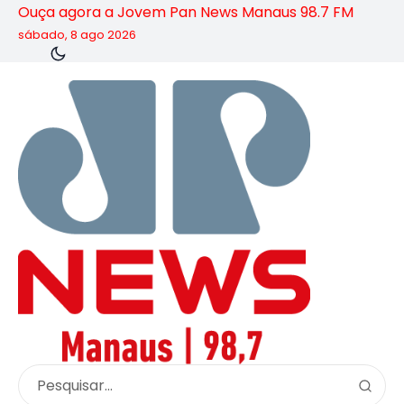
Ouça agora a Jovem Pan News Manaus 98.7 FM
sábado, 8 ago 2026