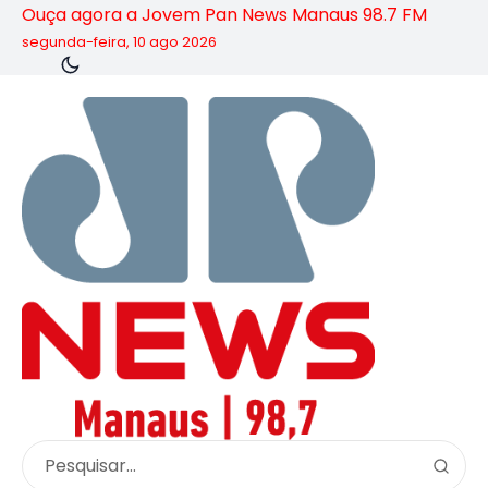
Ouça agora a Jovem Pan News Manaus 98.7 FM
segunda-feira, 10 ago 2026