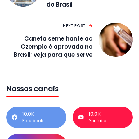
do Brasil
NEXT POST
Caneta semelhante ao
Ozempic é aprovada no
Brasil; veja para que serve
Nossos canais
10,0K
10,0K
Facebook
Youtube