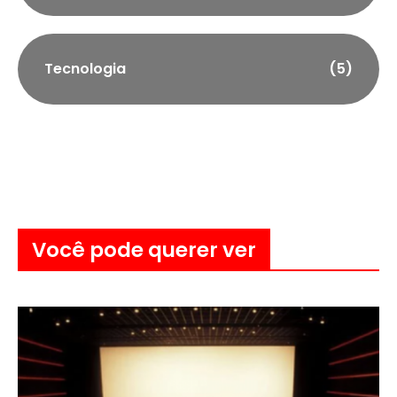
Tecnologia
(5)
Você pode querer ver