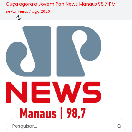
Ouça agora a Jovem Pan News Manaus 98.7 FM
sexta-feira, 7 ago 2026