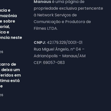
Manaus
é uma página de
propriedade exclusiva pertencente
cia e
à Network Serviços de
Amazônia
e sobre
Comunicação e Produtora de
orial,
Filmes LTDA.
ica e
ência neste
CNPJ:
42.179.329/0001-01
Rua Miguel Ângelo, nº 04 –
26
Adrianópolis – Manaus/AM
CEP: 69057-083
carro de
n deixa um
feridos em
tima está
ve
26