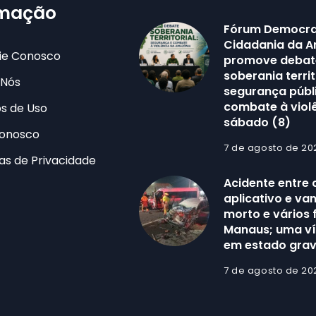
rmação
Fórum Democra
Cidadania da 
ie Conosco
promove debat
soberania territ
 Nós
segurança públ
combate à viol
s de Uso
sábado (8)
Conosco
7 de agosto de 20
cas de Privacidade
Acidente entre 
aplicativo e va
morto e vários 
Manaus; uma ví
em estado gra
7 de agosto de 20