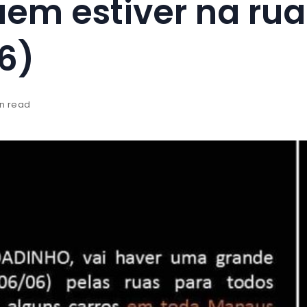
uem estiver na rua
6)
in read