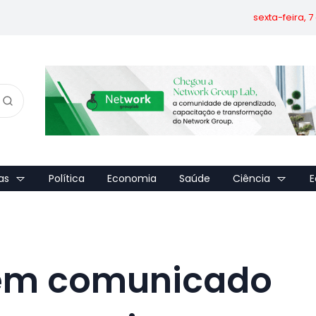
sexta-feira, 
as
Política
Economia
Saúde
Ciência
E
 em comunicado