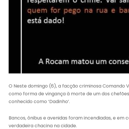
O Neste domingo (6), a facção criminosa Comando 
como forma de vingança à morte de um dos chefões da
conhecido como ‘Dadinho’.
Bancos, ônibus e avenidas foram incendiadas, e em 
verdadeira chacina na cidade.