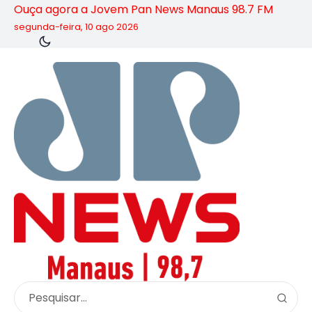
Ouça agora a Jovem Pan News Manaus 98.7 FM
segunda-feira, 10 ago 2026