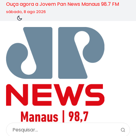
Ouça agora a Jovem Pan News Manaus 98.7 FM
sábado, 8 ago 2026