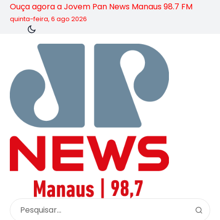
Ouça agora a Jovem Pan News Manaus 98.7 FM
quinta-feira, 6 ago 2026