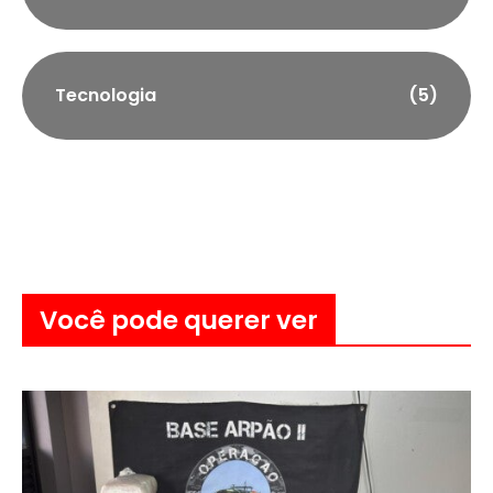
Tecnologia
(5)
Você pode querer ver