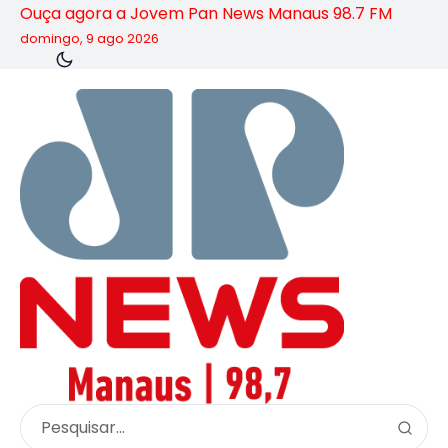
Ouça agora a Jovem Pan News Manaus 98.7 FM
domingo, 9 ago 2026