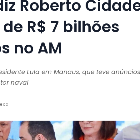
iz Roberto Cidad
de R$ 7 bilhões
os no AM
idente Lula em Manaus, que teve anúncio
etor naval
read