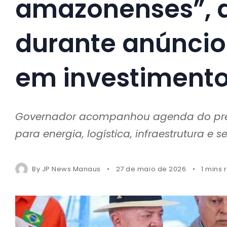
amazonenses”, d
durante anúncio 
em investiment
Governador acompanhou agenda do pres
para energia, logística, infraestrutura e s
By
JP News Manaus
27 de maio de 2026
1 mins 