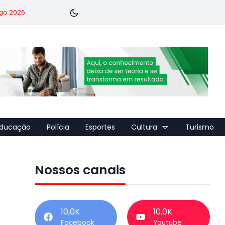
go 2026
ducação
Polícia
Esportes
Cultura
Turismo
Nossos canais
10,0K
10,0K
Facebook
Youtube