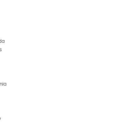
da
s
nia
e