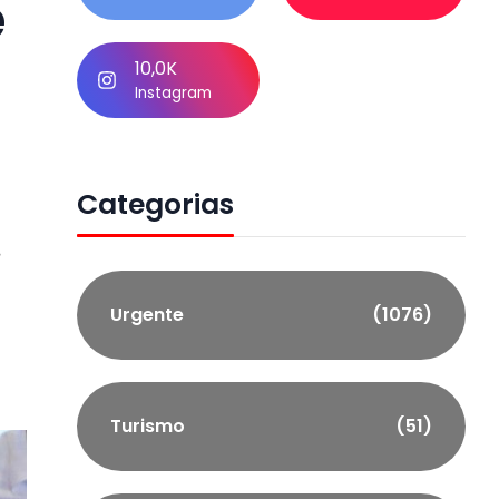
e
10,0K
Instagram
Categorias
s
Urgente
(1076)
Turismo
(51)