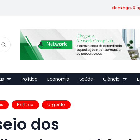
domingo, 9 a
as
Política
Economia
Saúde
Ciência
E
as
Política
Urgente
seio dos