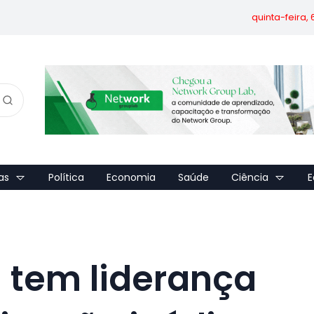
quinta-feira,
as
Política
Economia
Saúde
Ciência
E
 tem liderança