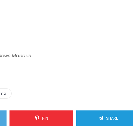
 News Manaus
umo
PIN
SHARE