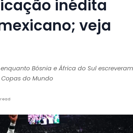
ificação inédita
 mexicano; veja
enquanto Bósnia e África do Sul escrevera
em Copas do Mundo
 read