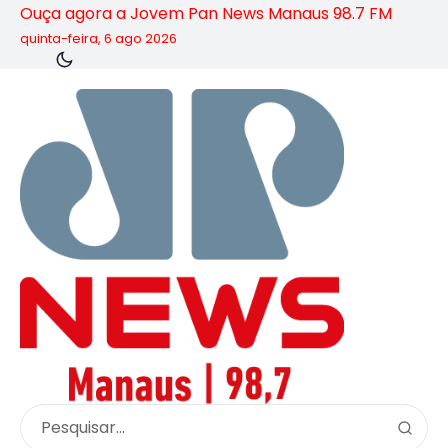
Ouça agora a Jovem Pan News Manaus 98.7 FM
quinta-feira, 6 ago 2026