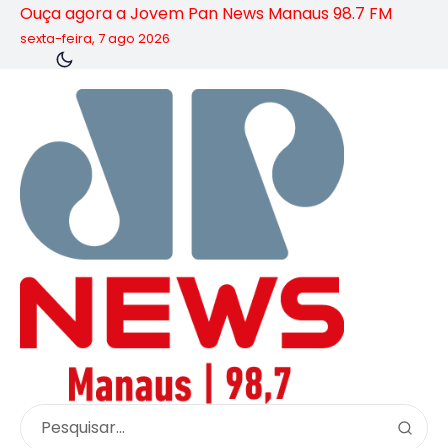
Ouça agora a Jovem Pan News Manaus 98.7 FM
sexta-feira, 7 ago 2026