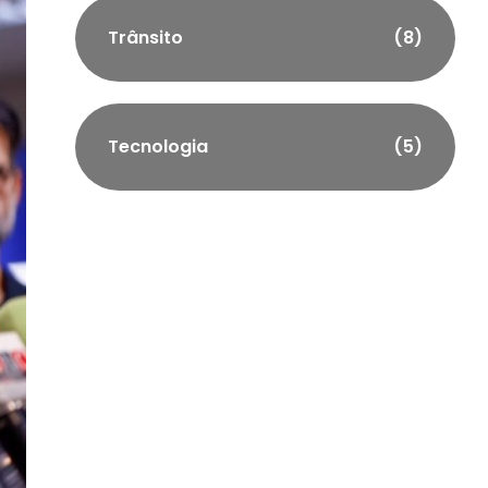
Trânsito
(8)
Tecnologia
(5)