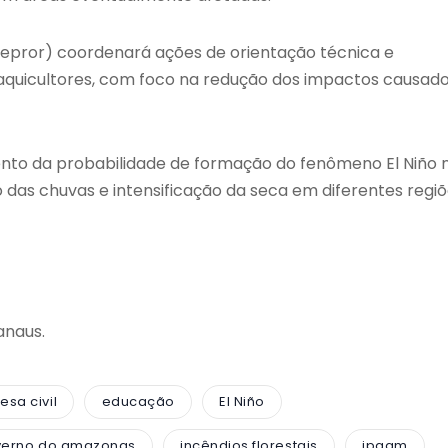
(Sepror) coordenará ações de orientação técnica e
aquicultores, com foco na redução dos impactos causad
to da probabilidade de formação do fenômeno El Niño 
das chuvas e intensificação da seca em diferentes regi
anaus.
esa civil
educação
El Niño
verno do amazonas
incêndios florestais
ipaam