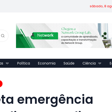
sábado, 8 ag
as
Política
Economia
Saúde
Ciência
E
ta emergência