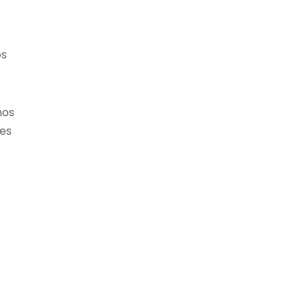
os
nos
ões