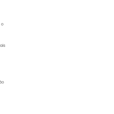
 o
ais
ão