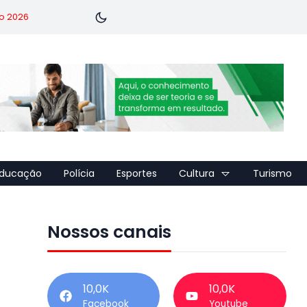
o 2026
ducação
Polícia
Esportes
Cultura
Turismo
Nossos canais
10,0K
10,0K
Facebook
Youtube