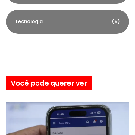
Tecnologia
(5)
Você pode querer ver