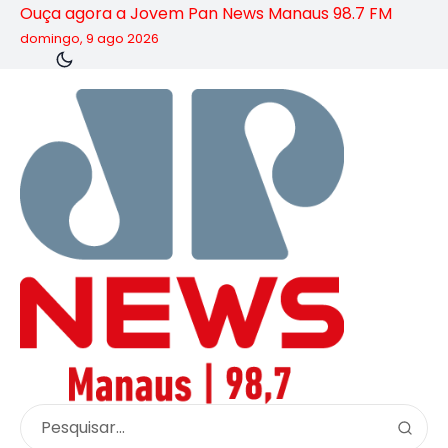
Ouça agora a Jovem Pan News Manaus 98.7 FM
domingo, 9 ago 2026