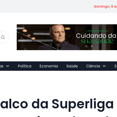
domingo, 9 a
as
Política
Economia
Saúde
Ciência
E
alco da Superliga