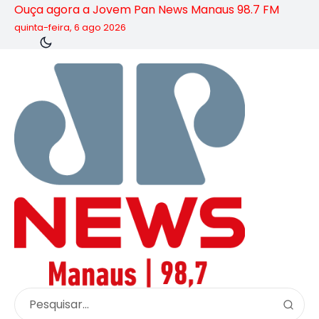
Ouça agora a Jovem Pan News Manaus 98.7 FM
quinta-feira, 6 ago 2026