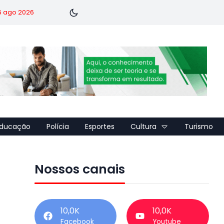
 6 ago 2026
ducação
Polícia
Esportes
Cultura
Turismo
Nossos canais
10,0K
10,0K
Facebook
Youtube