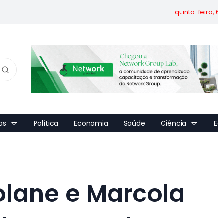
quinta-feira,
as
Política
Economia
Saúde
Ciência
E
lane e Marcola