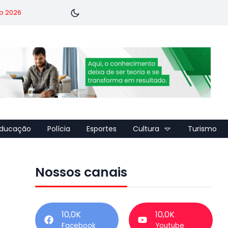
o 2026
ducação
Polícia
Esportes
Cultura
Turismo
Nossos canais
10,0K
10,0K
Facebook
Youtube