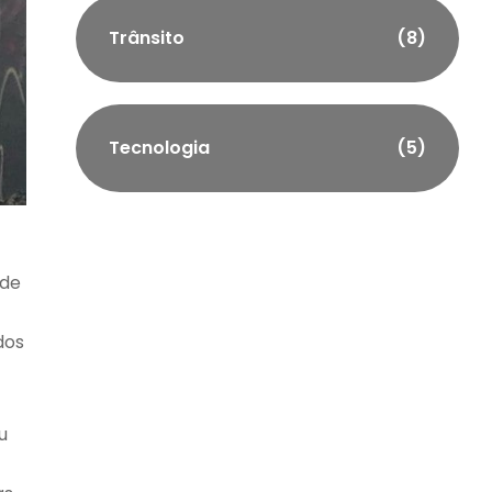
Trânsito
(8)
Tecnologia
(5)
sde
dos
u