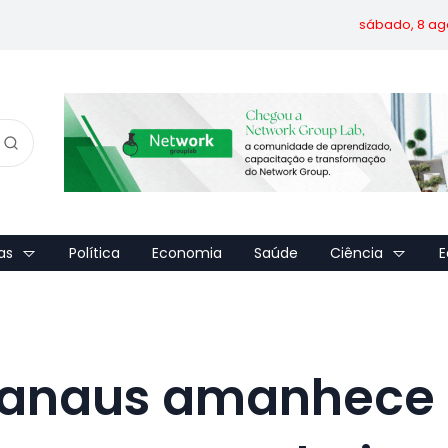
sábado, 8 ag
as
Política
Economia
Saúde
Ciência
E
Manaus amanhece