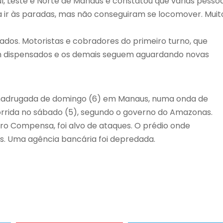
ul, Leste e Norte de Manaus e constatou que várias pesso
ir às paradas, mas não conseguiram se locomover. Muit
dos. Motoristas e cobradores do primeiro turno, que
m dispensados e os demais seguem aguardando novas
 madrugada de domingo (6) em Manaus, numa onda de
orrida no sábado (5), segundo o governo do Amazonas.
rro Compensa, foi alvo de ataques. O prédio onde
os. Uma agência bancária foi depredada.