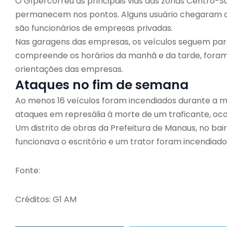
O G1percorreu as principais vias das zonas Centro-S
permanecem nos pontos. Alguns usuário chegaram a 
são funcionários de empresas privadas.
Nas garagens das empresas, os veículos seguem para
compreende os horários da manhã e da tarde, fora
orientações das empresas.
Ataques no fim de semana
Ao menos 16 veículos foram incendiados durante a
ataques em represália à morte de um traficante, oc
Um distrito de obras da Prefeitura de Manaus, no bai
funcionava o escritório e um trator foram incendiad
Fonte:
Créditos: G1 AM