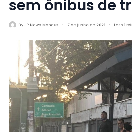
sem ônibus de tr
By
JP News Manaus
7 de junho de 2021
Less 1 m