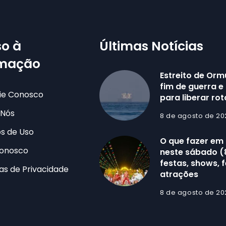
o à
Últimas Notícias
rmação
Estreito de Ormu
fim de guerra e
ie Conosco
para liberar ro
 Nós
8 de agosto de 20
s de Uso
O que fazer em
Conosco
neste sábado (
festas, shows, f
cas de Privacidade
atrações
8 de agosto de 20