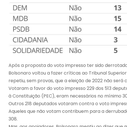
Após a proposta do voto impresso ter sido derrotad
Bolsonaro voltou a fazer críticas ao Tribunal Superio
repetiu, sem provas, que a eleição de 2022 não será c
Votaram a favor do voto impresso 229 dos 513 depu
à Constituição (PEC), eram necessários no mínimo 30
Outros 218 deputados votaram contra o voto impres
Aqueles que não votam contribuem para a derrubada
308.
Mas, aos apoiadores, Bolsonaro mentiu ao dizer que