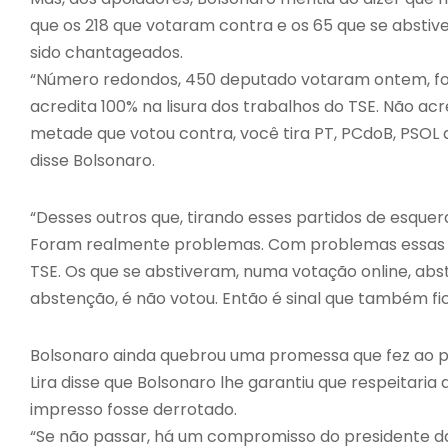
que os 218 que votaram contra e os 65 que se abst
sido chantageados.
“Número redondos, 450 deputado votaram ontem, foi di
acredita 100% na lisura dos trabalhos do TSE. Não acre
metade que votou contra, você tira PT, PCdoB, PSOL q
disse Bolsonaro.
“Desses outros que, tirando esses partidos de esqu
Foram realmente problemas. Com problemas essas p
TSE. Os que se abstiveram, numa votação online, abst
abstenção, é não votou. Então é sinal que também f
Bolsonaro ainda quebrou uma promessa que fez ao pr
Lira disse que Bolsonaro lhe garantiu que respeitari
impresso fosse derrotado.
“Se não passar, há um compromisso do presidente da 