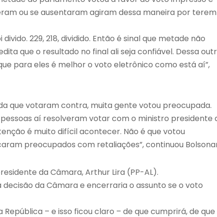
iveram ou se ausentaram agiram dessa maneira por terem
vido. 229, 218, dividido. Então é sinal que metade não
dita que o resultado no final ali seja confiável. Dessa out
ue para eles é melhor o voto eletrônico como está aí”,
erda que votaram contra, muita gente votou preocupada.
essoas aí resolveram votar com o ministro presidente 
enção é muito difícil acontecer. Não é que votou
icaram preocupados com retaliações”, continuou Bolsona
esidente da Câmara, Arthur Lira (PP-AL).
a a decisão da Câmara e encerraria o assunto se o voto
República – e isso ficou claro – de que cumprirá, de que