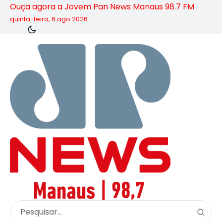
Ouça agora a Jovem Pan News Manaus 98.7 FM
quinta-feira, 6 ago 2026