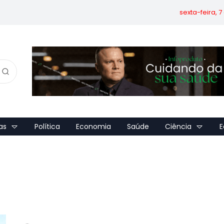
sexta-feira, 
as
Política
Economia
Saúde
Ciência
E